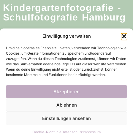
Kindergartenfotografie -
Schulfotografie Hamburg
Anna Müffeler
Einwilligung verwalten
040 682 680 55
Um dir ein optimales Erlebnis zu bieten, verwenden wir Technologien wie
Cookies, um Geräteinformationen zu speichern und/oder darauf
mail@bildstudio.de
zuzugreifen. Wenn du diesen Technologien zustimmst, können wir Daten
wie das Surfverhalten oder eindeutige IDs auf dieser Website verarbeiten.
Wenn du deine Einwilligung nicht erteilst oder zurückziehst, können
Wildgansstr.18, 22145 Hamburg (nur Büro)
bestimmte Merkmale und Funktionen beeinträchtigt werden.
Akzeptieren
Copyright © 2026 Anna Müffeler - All rights reserved.
Ablehnen
Einstellungen ansehen
Cookie-Richtlinie
Datenschutz
Impressum